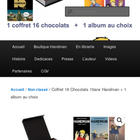
Aller
au
Rech
contenu
principal
Handman, la BD de Quentin
Lefebvre
Menu
Accueil
Boutique Handman
En librairie
Images
principal
Histoire
Dedicaces
Presse
L’auteur
Videos
Partenaires
CGV
/
/ Coffret 16 Chocolats 10ans Handman + 1
Accueil
Non classé
album au choix