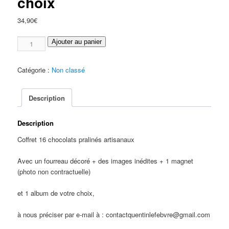
choix
34,90
€
quantité
Ajouter au panier
de
Coffret
Catégorie :
Non classé
16
Chocolats
10ans
Description
Handman
+
Description
1
album
Coffret 16 chocolats pralinés artisanaux
au
choix
Avec un fourreau décoré + des images inédites + 1 magnet
(photo non contractuelle)
et 1 album de votre choix,
à nous préciser par e-mail à : contactquentinlefebvre@gmail.com